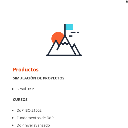
D
E
E
F
Productos
SIMULACIÓN DE PROYECTOS
SimulTrain
CURSOS
DdP ISO 21502
Fundamentos de DdP
DdP nivel avanzado